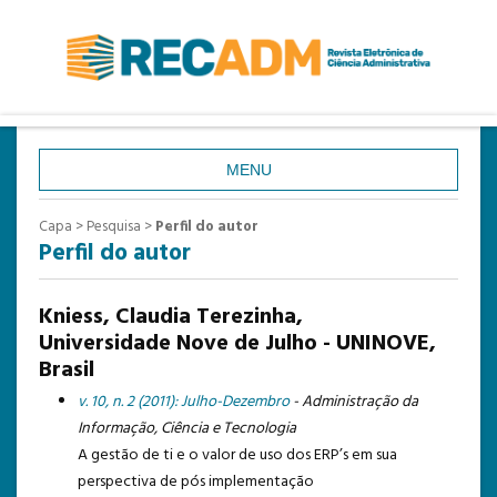
MENU
CAPA
Capa
>
Pesquisa
>
Perfil do autor
Perfil do autor
SOBRE
ACESSO
Kniess, Claudia Terezinha,
CADASTRO
Universidade Nove de Julho - UNINOVE,
Brasil
PESQUISA
v. 10, n. 2 (2011): Julho-Dezembro
- Administração da
ATUAL
Informação, Ciência e Tecnologia
ANTERIORES
A gestão de ti e o valor de uso dos ERP’s em sua
perspectiva de pós implementação
ESTATÍSTICAS