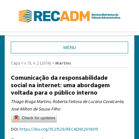
MENU
CAPA
Capa
>
v. 13, n. 2 (2014)
>
Martins
SOBRE
Comunicação da responsabilidade
ACESSO
social na internet: uma abordagem
voltada para o público interno
CADASTRO
Thiago Braga Martins, Roberta Feitosa de Lucena Cavalcante,
PESQUISA
José Milton de Sousa-Filho
ATUAL
ANTERIORES
DOI:
https://doi.org/10.21529/RECADM.2014015
ESTATÍSTICAS