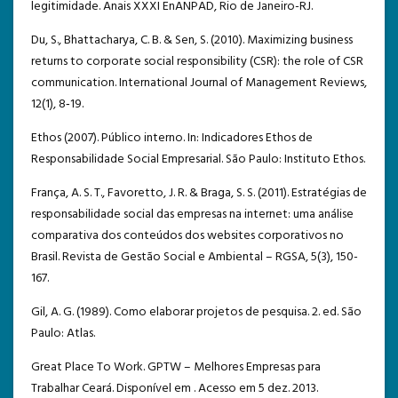
legitimidade. Anais XXXI EnANPAD, Rio de Janeiro-RJ.
Du, S., Bhattacharya, C. B. & Sen, S. (2010). Maximizing business
returns to corporate social responsibility (CSR): the role of CSR
communication. International Journal of Management Reviews,
12(1), 8‐19.
Ethos (2007). Público interno. In: Indicadores Ethos de
Responsabilidade Social Empresarial. São Paulo: Instituto Ethos.
França, A. S. T., Favoretto, J. R. & Braga, S. S. (2011). Estratégias de
responsabilidade social das empresas na internet: uma análise
comparativa dos conteúdos dos websites corporativos no
Brasil. Revista de Gestão Social e Ambiental – RGSA, 5(3), 150-
167.
Gil, A. G. (1989). Como elaborar projetos de pesquisa. 2. ed. São
Paulo: Atlas.
Great Place To Work. GPTW – Melhores Empresas para
Trabalhar Ceará. Disponível em . Acesso em 5 dez. 2013.