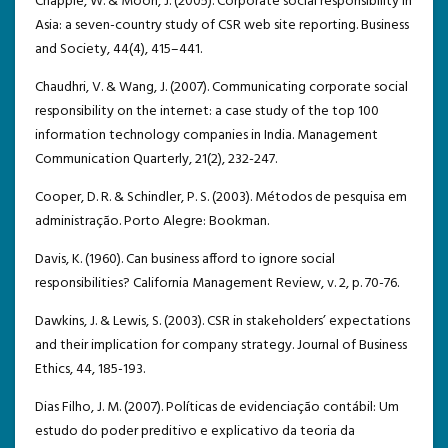
Chapple, W. & Moon, J. (2005). Corporate social responsibility in
Asia: a seven-country study of CSR web site reporting. Business
and Society, 44(4), 415–441.
Chaudhri, V. & Wang, J. (2007). Communicating corporate social
responsibility on the internet: a case study of the top 100
information technology companies in India. Management
Communication Quarterly, 21(2), 232-247.
Cooper, D. R. & Schindler, P. S. (2003). Métodos de pesquisa em
administração. Porto Alegre: Bookman.
Davis, K. (1960). Can business afford to ignore social
responsibilities? California Management Review, v. 2, p. 70-76.
Dawkins, J. & Lewis, S. (2003). CSR in stakeholders’ expectations
and their implication for company strategy. Journal of Business
Ethics, 44, 185-193.
Dias Filho, J. M. (2007). Políticas de evidenciação contábil: Um
estudo do poder preditivo e explicativo da teoria da