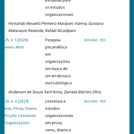
pesquisas para
os estudos
organizacionais
Fernando Ressetti Pinheiro Marques Vianna, Gustavo
Matarazzo Rezende, Rafael Alcadipani
v. 25, n. 1 (2026):
Pesquisa
RESUMO
PDF
Janeiro-Abril
psicanalítica
em
organizações:
em busca de
um arcabouço
metodológico
Anderson de Souza Sant'Anna, Daniela Martins Diniz
v. 20, n. 4 (2021):
Literatura e
RESUMO
PDF
Verso, Prosa, Drama
estudos
e Ficção: Literatura
organizacionais
e Organizações
em prosa,
verso, drama e