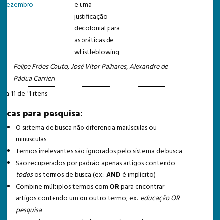
Dezembro
e uma
justificação
decolonial para
as práticas de
whistleblowing
Felipe Fróes Couto, José Vitor Palhares, Alexandre de
Pádua Carrieri
1 a 11 de 11 itens
Dicas para pesquisa:
O sistema de busca não diferencia maiúsculas ou
minúsculas
Termos irrelevantes são ignorados pelo sistema de busca
São recuperados por padrão apenas artigos contendo
todos
os termos de busca (ex.:
AND
é implícito)
Combine múltiplos termos com
OR
para encontrar
artigos contendo um ou outro termo; ex.:
educação OR
pesquisa