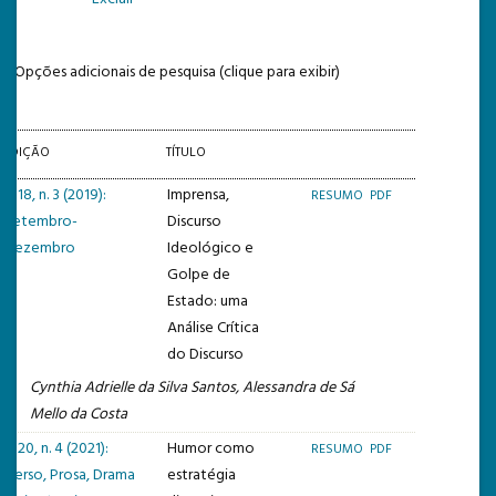
TEMPLATE DE SUBMISSÃO
Opções adicionais de pesquisa (clique para exibir)
EDIÇÃO
TÍTULO
v. 18, n. 3 (2019):
Imprensa,
RESUMO
PDF
Setembro-
Discurso
Dezembro
Ideológico e
Golpe de
Estado: uma
Análise Crítica
do Discurso
Cynthia Adrielle da Silva Santos, Alessandra de Sá
Mello da Costa
v. 20, n. 4 (2021):
Humor como
RESUMO
PDF
Verso, Prosa, Drama
estratégia