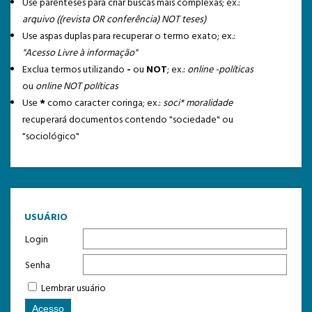
Use parênteses para criar buscas mais complexas; ex.:
arquivo ((revista OR conferência) NOT teses)
Use aspas duplas para recuperar o termo exato; ex.:
"Acesso Livre à informação"
Exclua termos utilizando
-
ou
NOT
; ex.:
online -políticas
ou
online NOT políticas
Use
*
como caracter coringa; ex.:
soci* moralidade
recuperará documentos contendo "sociedade" ou
"sociológico"
USUÁRIO
Login
Senha
Lembrar usuário