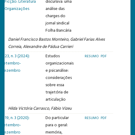
e Ficção: Literatura
discursiva: uma
e Organizações
análise das
charges do
jornal sindical
Folha Bancária
Daniel Francisco Bastos Monteiro, Gabriel Farias Alves
Correia, Alexandre de Pádua Carrieri
v. 23, n. 3 (2024):
Estudos
RESUMO
PDF
Setembro-
organizacionais
Dezembro
e psicanálise:
considerações
sobre essa
trajetória de
articulação
Hilda Victória Carrasco, Fábio Vizeu
v. 19, n. 3 (2020):
Do particular
RESUMO
PDF
Setembro-
para o geral:
Dezembro
memória,