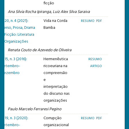
ficção
Ana Silvia Rocha Ipiranga, Luiz Alex Silva Saraiva
v. 20, n. 4 (2021):
Vida na Corda
RESUMO
PDF
Verso, Prosa, Drama
Bamba
e Ficção: Literatura
e Organizações
Renata Couto de Azevedo de Oliveira
v. 15, n. 3 (2016):
Hermenêutica
RESUMO
Setembro-
ricoeuriana na
ARTIGO
Dezembro
compreensão
e
interpretação
do discurso nas
organizações
Paulo Marcelo Ferraresi Pegino
v. 19, n. 3 (2020):
Corrupção
RESUMO
PDF
Setembro-
organizacional