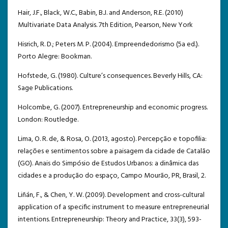
Hair, J.F., Black, W.C., Babin, B.J. and Anderson, R.E. (2010)
Multivariate Data Analysis. 7th Edition, Pearson, New York
Hisrich, R. D.; Peters M. P. (2004). Empreendedorismo (5a ed.).
Porto Alegre: Bookman.
Hofstede, G. (1980). Culture’s consequences. Beverly Hills, CA:
Sage Publications.
Holcombe, G. (2007). Entrepreneurship and economic progress.
London: Routledge.
Lima, O. R. de, & Rosa, O. (2013, agosto). Percepção e topofilia:
relações e sentimentos sobre a paisagem da cidade de Catalão
(GO). Anais do Simpósio de Estudos Urbanos: a dinâmica das
cidades e a produção do espaço, Campo Mourão, PR, Brasil, 2.
Liñán, F., & Chen, Y. W. (2009). Development and cross-cultural
application of a specific instrument to measure entrepreneurial
intentions. Entrepreneurship: Theory and Practice, 33(3), 593-