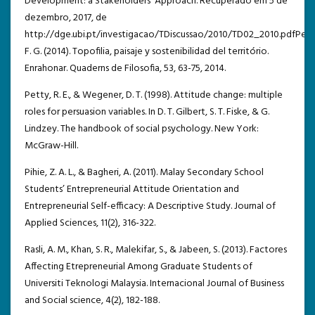
Development: a Stakeholders’ Approach. Recuperado em 5 de
dezembro, 2017, de
http://dge.ubi.pt/investigacao/TDiscussao/2010/TD02_2010.pdfPeña
F. G. (2014). Topofilia, paisaje y sostenibilidad del território.
Enrahonar. Quaderns de Filosofia, 53, 63-75, 2014.
Petty, R. E., & Wegener, D. T. (1998). Attitude change: multiple
roles for persuasion variables. In D. T. Gilbert, S. T. Fiske, & G.
Lindzey. The handbook of social psychology. New York:
McGraw-Hill.
Pihie, Z. A. L., & Bagheri, A. (2011). Malay Secondary School
Students’ Entrepreneurial Attitude Orientation and
Entrepreneurial Self-efficacy: A Descriptive Study. Journal of
Applied Sciences, 11(2), 316-322.
Rasli, A. M., Khan, S. R., Malekifar, S., & Jabeen, S. (2013). Factores
Affecting Etrepreneurial Among Graduate Students of
Universiti Teknologi Malaysia. Internacional Journal of Business
and Social science, 4(2), 182-188.