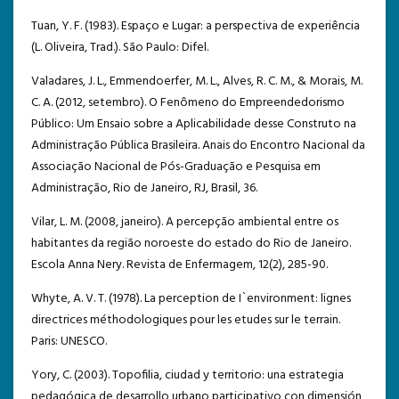
Tuan, Y. F. (1983). Espaço e Lugar: a perspectiva de experiência
(L. Oliveira, Trad.). São Paulo: Difel.
Valadares, J. L., Emmendoerfer, M. L., Alves, R. C. M., & Morais, M.
C. A. (2012, setembro). O Fenômeno do Empreendedorismo
Público: Um Ensaio sobre a Aplicabilidade desse Construto na
Administração Pública Brasileira. Anais do Encontro Nacional da
Associação Nacional de Pós-Graduação e Pesquisa em
Administração, Rio de Janeiro, RJ, Brasil, 36.
Vilar, L. M. (2008, janeiro). A percepção ambiental entre os
habitantes da região noroeste do estado do Rio de Janeiro.
Escola Anna Nery. Revista de Enfermagem, 12(2), 285-90.
Whyte, A. V. T. (1978). La perception de I`environment: lignes
directrices méthodologiques pour les etudes sur le terrain.
Paris: UNESCO.
Yory, C. (2003). Topofilia, ciudad y territorio: una estrategia
pedagógica de desarrollo urbano participativo con dimensión