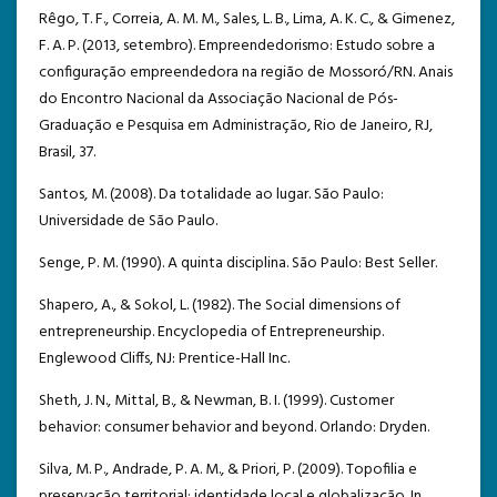
Rêgo, T. F., Correia, A. M. M., Sales, L. B., Lima, A. K. C., & Gimenez,
F. A. P. (2013, setembro). Empreendedorismo: Estudo sobre a
configuração empreendedora na região de Mossoró/RN. Anais
do Encontro Nacional da Associação Nacional de Pós-
Graduação e Pesquisa em Administração, Rio de Janeiro, RJ,
Brasil, 37.
Santos, M. (2008). Da totalidade ao lugar. São Paulo:
Universidade de São Paulo.
Senge, P. M. (1990). A quinta disciplina. São Paulo: Best Seller.
Shapero, A., & Sokol, L. (1982). The Social dimensions of
entrepreneurship. Encyclopedia of Entrepreneurship.
Englewood Cliffs, NJ: Prentice-Hall Inc.
Sheth, J. N., Mittal, B., & Newman, B. I. (1999). Customer
behavior: consumer behavior and beyond. Orlando: Dryden.
Silva, M. P., Andrade, P. A. M., & Priori, P. (2009). Topofilia e
preservação territorial: identidade local e globalização. In