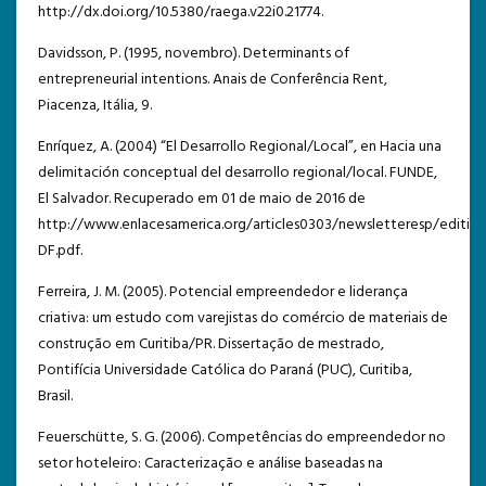
http://dx.doi.org/10.5380/raega.v22i0.21774.
Davidsson, P. (1995, novembro). Determinants of
entrepreneurial intentions. Anais de Conferência Rent,
Piacenza, Itália, 9.
Enríquez, A. (2004) “El Desarrollo Regional/Local”, en Hacia una
delimitación conceptual del desarrollo regional/local. FUNDE,
El Salvador. Recuperado em 01 de maio de 2016 de
http://www.enlacesamerica.org/articles0303/newsletteresp/edition
DF.pdf.
Ferreira, J. M. (2005). Potencial empreendedor e liderança
criativa: um estudo com varejistas do comércio de materiais de
construção em Curitiba/PR. Dissertação de mestrado,
Pontifícia Universidade Católica do Paraná (PUC), Curitiba,
Brasil.
Feuerschütte, S. G. (2006). Competências do empreendedor no
setor hoteleiro: Caracterização e análise baseadas na