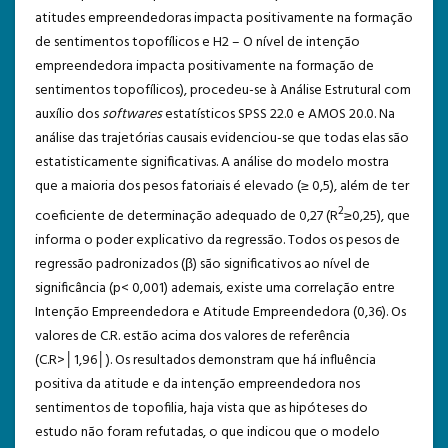
atitudes empreendedoras impacta positivamente na formação
de sentimentos topofílicos e H2 – O nível de intenção
empreendedora impacta positivamente na formação de
sentimentos topofílicos), procedeu-se à Análise Estrutural com
auxílio dos
softwares
estatísticos SPSS 22.0 e AMOS 20.0. Na
análise das trajetórias causais evidenciou-se que todas elas são
estatisticamente significativas. A análise do modelo mostra
que a maioria dos pesos fatoriais é elevado (≥ 0,5), além de ter
2
coeficiente de determinação adequado de 0,27 (R
≥0,25), que
informa o poder explicativo da regressão. Todos os pesos de
regressão padronizados (β) são significativos ao nível de
significância (p< 0,001) ademais, existe uma correlação entre
Intenção Empreendedora e Atitude Empreendedora (0,36). Os
valores de C.R. estão acima dos valores de referência
(C.R>│1,96│). Os resultados demonstram que há influência
positiva da atitude e da intenção empreendedora nos
sentimentos de topofilia, haja vista que as hipóteses do
estudo não foram refutadas, o que indicou que o modelo