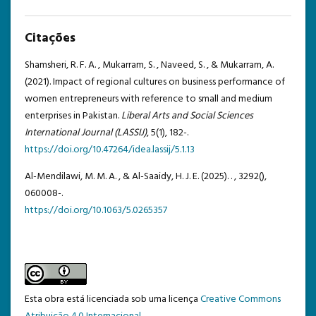
Citações
Shamsheri, R. F. A. , Mukarram, S. , Naveed, S. , & Mukarram, A.
(2021). Impact of regional cultures on business performance of
women entrepreneurs with reference to small and medium
enterprises in Pakistan.
Liberal Arts and Social Sciences
International Journal (LASSIJ)
, 5(1), 182-.
https://doi.org/10.47264/idea.lassij/5.1.13
Al-Mendilawi, M. M. A. , & Al-Saaidy, H. J. E. (2025). .
, 3292(),
060008-.
https://doi.org/10.1063/5.0265357
Esta obra está licenciada sob uma licença
Creative Commons