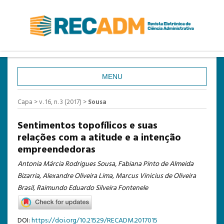
MENU
CAPA
Capa
>
v. 16, n. 3 (2017)
>
Sousa
SOBRE
Sentimentos topofílicos e suas
ACESSO
relações com a atitude e a intenção
empreendedoras
CADASTRO
Antonia Márcia Rodrigues Sousa, Fabiana Pinto de Almeida
PESQUISA
Bizarria, Alexandre Oliveira Lima, Marcus Vinicius de Oliveira
ATUAL
Brasil, Raimundo Eduardo Silveira Fontenele
ANTERIORES
DOI:
https://doi.org/10.21529/RECADM.2017015
ESTATÍSTICAS