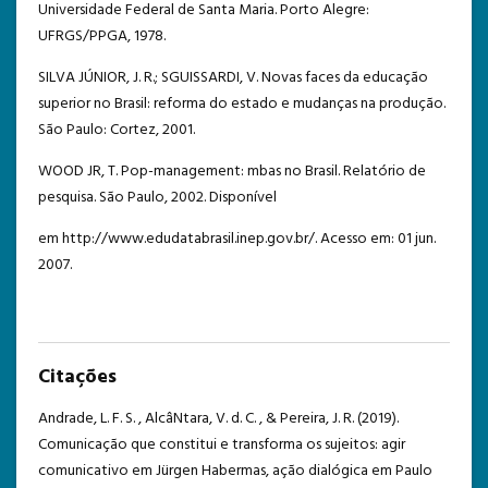
Universidade Federal de Santa Maria. Porto Alegre:
UFRGS/PPGA, 1978.
SILVA JÚNIOR, J. R.; SGUISSARDI, V. Novas faces da educação
superior no Brasil: reforma do estado e mudanças na produção.
São Paulo: Cortez, 2001.
WOOD JR, T. Pop-management: mbas no Brasil. Relatório de
pesquisa. São Paulo, 2002. Disponível
em http://www.edudatabrasil.inep.gov.br/. Acesso em: 01 jun.
2007.
Citações
Andrade, L. F. S. , AlcâNtara, V. d. C. , & Pereira, J. R. (2019).
Comunicação que constitui e transforma os sujeitos: agir
comunicativo em Jürgen Habermas, ação dialógica em Paulo