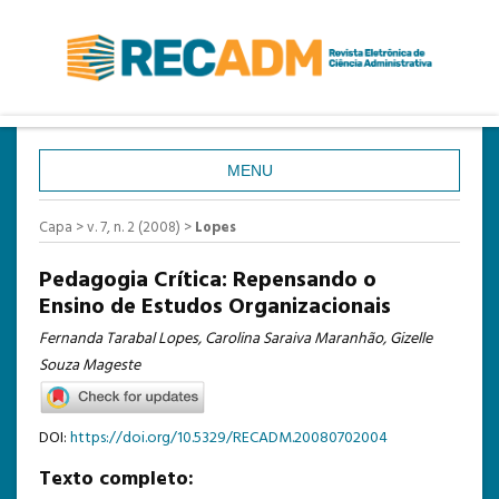
MENU
CAPA
Capa
>
v. 7, n. 2 (2008)
>
Lopes
SOBRE
Pedagogia Crítica: Repensando o
ACESSO
Ensino de Estudos Organizacionais
CADASTRO
Fernanda Tarabal Lopes, Carolina Saraiva Maranhão, Gizelle
Souza Mageste
PESQUISA
ATUAL
DOI:
https://doi.org/10.5329/RECADM.20080702004
ANTERIORES
Texto completo:
ESTATÍSTICAS