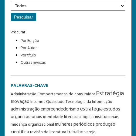
Procurar
Por Edição
Por Autor
Por título
Outras revistas
PALAVRAS-CHAVE
Estratégia
Administração
Comportamento do consumidor
Inovação
Internet
Qualidade
Tecnologia da Informação
estratégia
administração
estudos
empreendedorismo
organizacionais
identidade
literatura
lógicas institucionais
periódicos
produção
mulheres
mudança organizacional
científica
trabalho
revisão de literatura
varejo