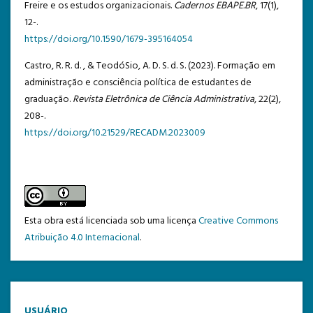
Freire e os estudos organizacionais.
Cadernos EBAPE.BR
, 17(1),
12-.
https://doi.org/10.1590/1679-395164054
Castro, R. R. d. , & TeodóSio, A. D. S. d. S. (2023). Formação em
administração e consciência política de estudantes de
graduação.
Revista Eletrônica de Ciência Administrativa
, 22(2),
208-.
https://doi.org/10.21529/RECADM.2023009
Esta obra está licenciada sob uma licença
Creative Commons
Atribuição 4.0 Internacional
.
USUÁRIO