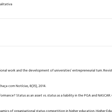
alitativa
titutional work and the development of universities’ entrepreneurial turn. Rev
aça com Notícias, 8(35), 2014.
rformance? Status as an asset vs. status as a liability in the PGA and NASCAR
namics of organisational status competition in higher education. Higher Educ