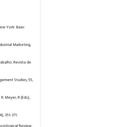
 New York: Basic
dustrial Marketing,
trabalho. Revista de
agement Studies, 55,
R. Meyer, R (Eds.),
), 351-371.
Sociological Review,