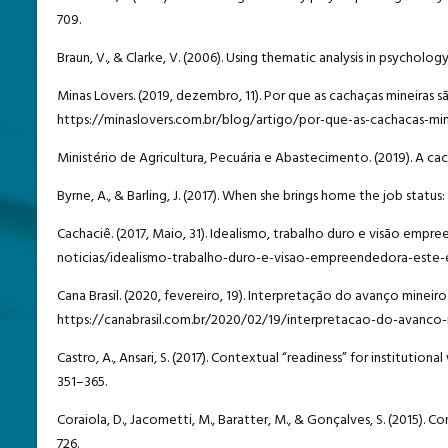
709.
Braun, V., & Clarke, V. (2006). Using thematic analysis in psychology
Minas Lovers. (2019, dezembro, 11). Por que as cachaças mineiras 
https://minaslovers.com.br/blog/artigo/por-que-as-cachacas-min
Ministério de Agricultura, Pecuária e Abastecimento. (2019). A ca
Byrne, A., & Barling, J. (2017). When she brings home the job status:
Cachaciê. (2017, Maio, 31). Idealismo, trabalho duro e visão emp
noticias/idealismo-trabalho-duro-e-visao-empreendedora-este-
Cana Brasil. (2020, fevereiro, 19). Interpretação do avanço minei
https://canabrasil.com.br/2020/02/19/interpretacao-do-avanco
Castro, A., Ansari, S. (2017). Contextual “readiness” for institution
351–365.
Coraiola, D., Jacometti, M., Baratter, M., & Gonçalves, S. (2015).
726.