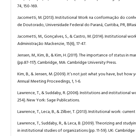
74, 150-169.
Jacometti, M. (2013). Institutional Work na conformação do conh
de Doutorado, Universidade Federal do Paraná, Curitiba, PR, BRasi
Jacometti, M., Gonçalves, S., & Castro, M. (2014). Institutional 
Administração Mackenzie, 15(6), 17-47.
Jensen, M., Kim, B., & Kim, H. (2011). The importance of status in 
(pp.87-117). Cambridge, MA: Cambridge University Press.
Kim, B., & Jensen, M. (2009). It’s not just what you have, but h
Annual Meeting Proceedings, 1, 1-6.
Lawrence, T., & Suddaby, R. (2006). Institutions and institutional w
254). New York: Sage Publications.
Lawrence, T., Leca, B., & Zilber, T. (2013). Institutional work: curr
Lawrence, T., Suddaby, R., & Leca, B. (2009). Theorizing and studyi
in institutional studies of organizations (pp. 11-59). UK: Cambridge 