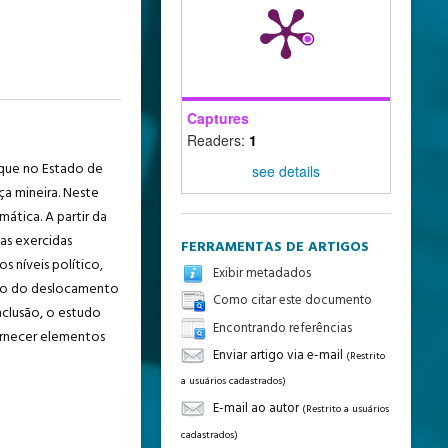
Captures
Readers:
1
ique no Estado de
see details
ça mineira. Neste
ática. A partir da
as exercidas
FERRAMENTAS DE ARTIGOS
 níveis político,
Exibir metadados
meio do deslocamento
Como citar este documento
nclusão, o estudo
Encontrando referências
ornecer elementos
Enviar artigo via e-mail
(Restrito
a usuários cadastrados)
E-mail ao autor
(Restrito a usuários
cadastrados)