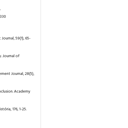
e
4330
Journal, 59(1), 65-
. Journal of
ement Journal, 28(5),
inclusion. Academy
ória, 176, 1-25.