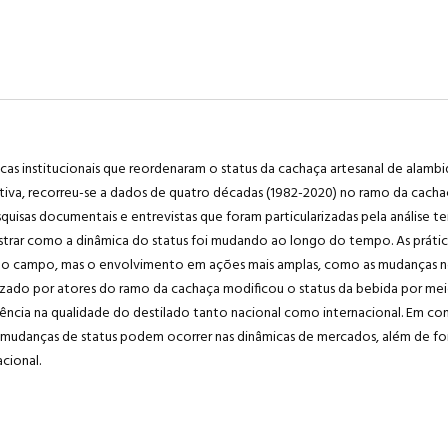
cas institucionais que reordenaram o status
da cachaça artesanal de alamb
tativa, recorreu-se a dados de quatro décadas (1982-2020) no ramo da cacha
isas documentais e entrevistas que foram particularizadas pela análise tem
strar como a dinâmica do status foi mudando ao longo do tempo. As prátic
 do campo, mas o envolvimento em ações mais amplas, como as mudanças nos
realizado por atores do ramo da cachaça modificou o status da bebida por 
rência na qualidade do destilado tanto nacional como internacional. Em co
s mudanças de status podem ocorrer nas dinâmicas de mercados, além de f
cional.