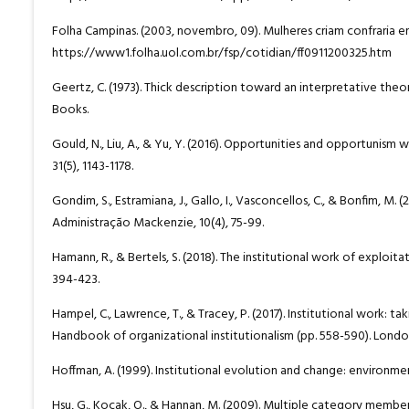
Folha Campinas. (2003, novembro, 09). Mulheres criam confraria 
https://www1.folha.uol.com.br/fsp/cotidian/ff0911200325.htm
Geertz, C. (1973). Thick description toward an interpretative theory
Books.
Gould, N., Liu, A., & Yu, Y. (2016). Opportunities and opportunism 
31(5), 1143-1178.
Gondim, S., Estramiana, J., Gallo, I., Vasconcellos, C., & Bonfim, M.
Administração Mackenzie, 10(4), 75-99.
Hamann, R., & Bertels, S. (2018). The institutional work of explo
394-423.
Hampel, C., Lawrence, T., & Tracey, P. (2017). Institutional work: ta
Handbook of organizational institutionalism (pp. 558-590). Londo
Hoffman, A. (1999). Institutional evolution and change: environm
Hsu, G., Koçak, O., & Hannan, M. (2009). Multiple category member