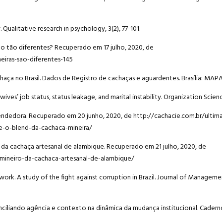
. Qualitative research in psychology, 3(2), 77-101.
são tão diferentes? Recuperado em 17 julho, 2020, de
eiras-sao-diferentes-145
chaça no Brasil. Dados de Registro de cachaças e aguardentes. Brasília: MAP
 wives’ job status, status leakage, and marital instability. Organization Scienc
reendedora. Recuperado em 20 junho, 2020, de http://cachacie.com.br/ultima
e-o-blend-da-cachaca-mineira/
ro da cachaça artesanal de alambique. Recuperado em 21 julho, 2020, de
-mineiro-da-cachaca-artesanal-de-alambique/
al work. A study of the fight against corruption in Brazil. Journal of Managemen
 Conciliando agência e contexto na dinâmica da mudança institucional. Caderno