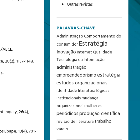
Outras revistas
PALAVRAS-CHAVE
Administração
Comportamento do
Estratégia
consumidor
A/AECE.
Inovação
Internet
Qualidade
Tecnologia da Informação
e, 28(2), 1137-1148.
administração
s-
estratégia
empreendedorismo
estudos organizacionais
identidade
literatura
lógicas
institucionais
mudança
mulheres
organizacional
t Inquiry, 26(4),
periódicos
produção científica
trabalho
revisão de literatura
varejo
s Ebape, 13(4), 701-