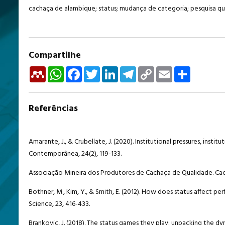
cachaça de alambique; status; mudança de categoria; pesquisa qu
Compartilhe
Mendeley
WhatsApp
Facebook
Twitter
LinkedIn
Telegram
Copy
Email
Share
Link
Referências
Amarante, J., & Crubellate, J. (2020). Institutional pressures, ins
Contemporânea, 24(2), 119-133.
Associação Mineira dos Produtores de Cachaça de Qualidade. Cach
Bothner, M., Kim, Y., & Smith, E. (2012). How does status affect pe
Science, 23, 416-433.
Brankovic, J. (2018). The status games they play: unpacking the dy