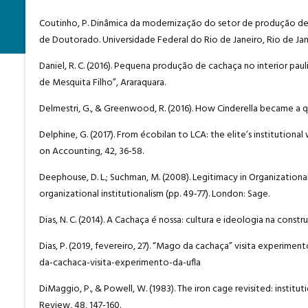
Coutinho, P. Dinâmica da modernização do setor de produção de a
de Doutorado. Universidade Federal do Rio de Janeiro, Rio de Jan
Daniel, R. C. (2016). Pequena produção de cachaça no interior paul
de Mesquita Filho”, Araraquara.
Delmestri, G., & Greenwood, R. (2016). How Cinderella became a qu
Delphine, G. (2017). From écobilan to LCA: the elite’s institutio
on Accounting, 42, 36-58.
Deephouse, D. L.; Suchman, M. (2008). Legitimacy in Organizational 
organizational institutionalism (pp. 49-77). London: Sage.
Dias, N. C. (2014). A Cachaça é nossa: cultura e ideologia na constru
Dias, P. (2019, fevereiro, 27). “Mago da cachaça” visita experim
da-cachaca-visita-experimento-da-ufla
DiMaggio, P., & Powell, W. (1983). The iron cage revisited: institu
Review, 48, 147-160.