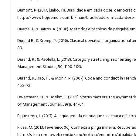
Dumont, P. (2017, junho, 11). Brasilidade em cada dose: democráti
https://www.hojeemdia.com.br/mais/brasilidade-em-cada-dos
Duarte, J., & Barros, A. (2006). Métodos e técnicas de pesquisa e
Durand R., & Kremp, P. (2016). Classical deviation: organizational
89.
Durand, R., & Paolella, L. (2013). Category stretching: reorienting
Management Studies, 50, 1100-1123.
Durand, R., Rao, H., & Monin, P. (2007). Code and conduct in Fren
455–72.
Dwertmann, D., & Boehm, S. (2015). Status matters: the asymmetric
of Management Journal, 59(1), 44-64.
Figueiredo, L. (2017). A linguagem da embriaguez: cachaça e álcool
Fiuza, M. (2013, fevereiro, 06). Conheça a pinga mineira. Recupera
http://sites.correioweb.com.br/app/noticia/encontro/atualidad