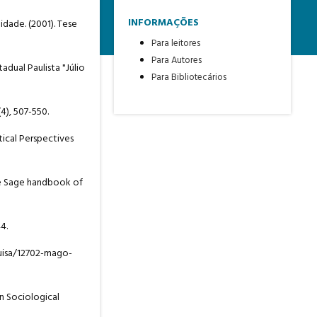
INFORMAÇÕES
dade. (2001). Tese
Para leitores
Para Autores
adual Paulista "Júlio
Para Bibliotecários
4), 507-550.
tical Perspectives
 The Sage handbook of
4.
quisa/12702-mago-
an Sociological