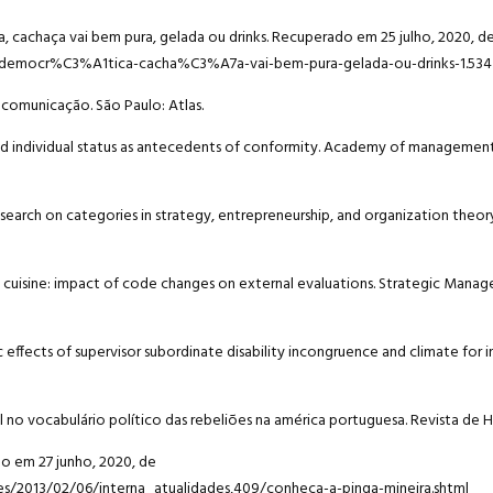
ca, cachaça vai bem pura, gelada ou drinks. Recuperado em 25 julho, 2020, d
e-democr%C3%A1tica-cacha%C3%A7a-vai-bem-pura-gelada-ou-drinks-1.53
m comunicação. São Paulo: Atlas.
 and individual status as antecedents of conformity. Academy of management 
 research on categories in strategy, entrepreneurship, and organization theory
ch cuisine: impact of code changes on external evaluations. Strategic Manag
 effects of supervisor subordinate disability incongruence and climate for 
 no vocabulário político das rebeliões na américa portuguesa. Revista de Hist
do em 27 junho, 2020, de
es/2013/02/06/interna_atualidades,409/conheca-a-pinga-mineira.shtml