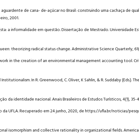
guardente de cana- de-açúcar no Brasil: construindo uma cachaça de quali
eiro, 2001.
ista: a informalidade em questão. Dissertação de Mestrado. Universidade Est
een: theorizing radical status change. Administrative Science Quarterly, 61(
nal work in the creation of an environmental management accounting tool. Cri
Institutionalism. In R. Greenwood, C. Oliver, K Sahlin, & R. Suddaby (Eds.).
ção da identidade nacional. Anais Brasileiros de Estudos Turísticos, 4(1), 35-4
ento da UFLA. Recuperado em 24 junho, 2020, de https://ufla.br/noticias/pes
tional isomorphism and collective rationality in organizational fields. Americ