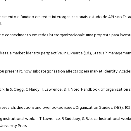
ecimento difundido em redes interorganizacionais: estudo de APLs no Esta
l.
work e conhecimento em redes interorganizacionais: uma proposta para investi
markets: a market identity perspective. In L. Pearce (Ed.), Status in manageme
ow you present it: how subcategorization affects opera market identity. A
ork. In S. Clegg, C. Hardy, T. Lawrence, & T. Nord. Handbook of organization st
ent research, directions and overlooked issues. Organization Studies, 34(8), 102
ng institutional work. In T. Lawrence, R Suddaby, & B. Leca. Institutional wor
University Press.