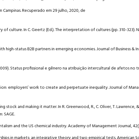
em Campinas. Recuperado em 29 julho, 2020, de
 of culture. In C. Geertz (Ed.). The interpretation of cultures (pp. 310-323).
with high-status B2B partners in emerging economies. Journal of Business & In
 (2009). Status profissional e gênero na atribuição intercultural de afetos no 
itation: employers’ work to create and perpetuate inequality. Journal of Man
king stock and making it matter. In R. Greenwood, R., C. Oliver, T. Lawrence, & 
n: SAGE.
entalism and the US chemical industry. Academy of Management Journal, 42(4
ships in markets: an integrative theory and two empirical tests. American 