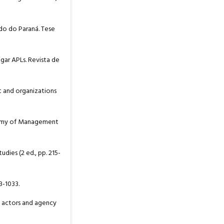
do do Paraná. Tese
gar APLs. Revista de
nt and organizations
cademy of Management
udies (2 ed., pp. 215-
3-1033.
k: actors and agency