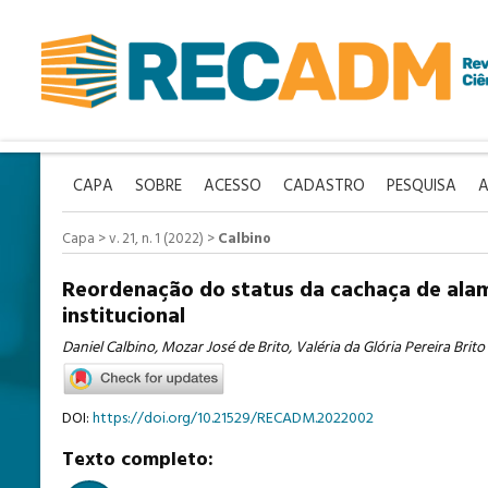
CAPA
SOBRE
ACESSO
CADASTRO
PESQUISA
A
Capa
>
v. 21, n. 1 (2022)
>
Calbino
Reordenação do status da cachaça de ala
institucional
Daniel Calbino, Mozar José de Brito, Valéria da Glória Pereira Brito
DOI:
https://doi.org/10.21529/RECADM.2022002
Texto completo: