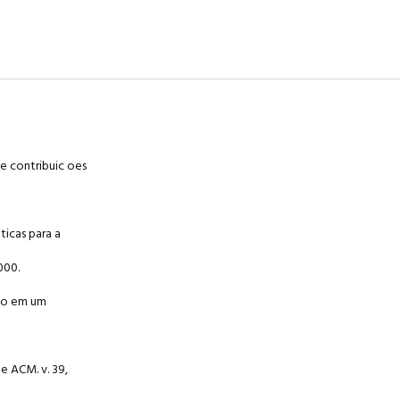
e contribuic oes
ticas para a
000.
ndo em um
e ACM. v. 39,