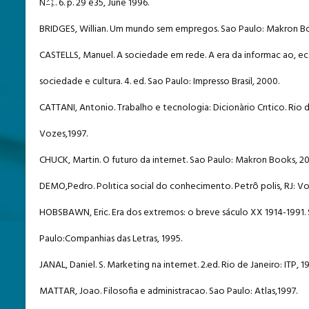
N㌳. 6. p. 29 ê35, June 1996.
BRIDGES, Willian. Um mundo sem empregos. Sao Paulo: Makron Bo
CASTELLS, Manuel. A sociedade em rede. A era da informac ao, e
sociedade e cultura. 4. ed. Sao Paulo: Impresso Brasil, 2000.
CATTANI, Antonio. Trabalho e tecnologia: Dicionàrio Crıtico. Rio d
Vozes,1997.
CHUCK, Martin. O futuro da internet. Sao Paulo: Makron Books, 2
DEMO,Pedro. Polıtica social do conhecimento. Petrô polis, RJ: Vo
HOBSBAWN, Eric. Era dos extremos: o breve sáculo XX 1914-1991.
Paulo:Companhias das Letras, 1995.
JANAL, Daniel. S. Marketing na internet. 2.ed. Rio de Janeiro: ITP, 1
MATTAR, Joao. Filosofia e administracao. Sao Paulo: Atlas,1997.