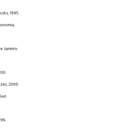
oks, 1995.
conomia,
e Janeiro:
000.
zes, 2000.
 Sao
996.