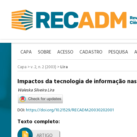
CAPA
SOBRE
ACESSO
CADASTRO
PESQUISA
A
Capa
>
v. 2, n. 2 (2003)
>
Lira
Impactos da tecnologia de informação nas
Waleska Silveira Lira
DOI:
https://doi.org/10.21529/RECADM.20030202001
Texto completo:
ARTIGO