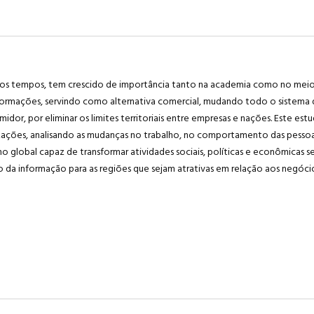
mos tempos, tem crescido de importância tanto na academia como no meio 
informações, servindo como alternativa comercial, mudando todo o sistem
r, por eliminar os limites territoriais entre empresas e nações. Este estu
zações, analisando as mudanças no trabalho, no comportamento das pessoa
lobal capaz de transformar atividades sociais, políticas e econômicas s
o da informação para as regiões que sejam atrativas em relação aos negóci