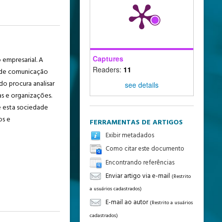
Captures
empresarial. A
Readers:
11
a de comunicação
do procura analisar
see details
s e organizações.
e esta sociedade
os e
FERRAMENTAS DE ARTIGOS
Exibir metadados
Como citar este documento
Encontrando referências
Enviar artigo via e-mail
(Restrito
a usuários cadastrados)
E-mail ao autor
(Restrito a usuários
cadastrados)