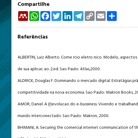
Compartilhe
Mendeley
WhatsApp
Facebook
Twitter
LinkedIn
Telegram
Copy
Email
Share
Link
Referências
ALBERTIN, Luiz Alberto. Come rcio eletro nico. Modelo, aspectos 
de sua aplicac ao. 2.ed. Sao Paulo: Atlas,2000.
ALDRICK, Douglas F. Dominando o mercado digital. Estratágias prà
competitividade na nova economia. Sao Paulo: Makron Books, 2
AMOR, Daniel. A (r)evolucao do e-bussiness. Vivendo e trabalha
mundo interconectado. Sao Paulo: Makron, 2000.
BHIMANI, A. Securing the comercial internet communication of th