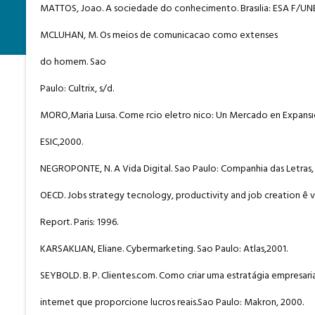
MATTOS, Joao. A sociedade do conhecimento. Brasılia: ESA F/UNB
MCLUHAN, M. Os meios de comunicacao como extenses
do homem. Sao
Paulo: Cultrix, s/d.
MORO,Maria Luısa. Come rcio eletro nico: Un Mercado en Expansı
ESIC,2000.
NEGROPONTE, N. A Vida Digital. Sao Paulo: Companhia das Letras,
OECD. Jobs strategy tecnology, productivity and job creation ê v.
Report. Paris: 1996.
KARSAKLIAN, Eliane. Cybermarketing. Sao Paulo: Atlas,2001.
SEYBOLD. B. P. Clientes.com. Como criar uma estratágia empresaria
internet que proporcione lucros reais.Sao Paulo: Makron, 2000.