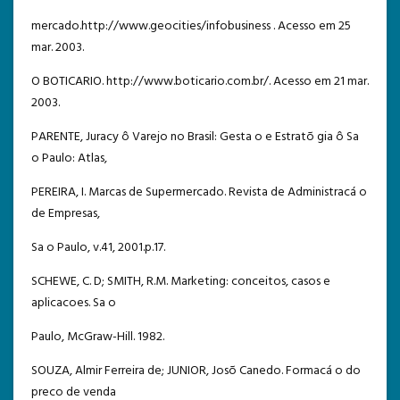
mercado.http://www.geocities/infobusiness . Acesso em 25
mar. 2003.
O BOTICARIO. http://www.boticario.com.br/. Acesso em 21 mar.
2003.
PARENTE, Juracy ô Varejo no Brasil: Gesta o e Estratõ gia ô Sa
o Paulo: Atlas,
PEREIRA, I. Marcas de Supermercado. Revista de Administracá o
de Empresas,
Sa o Paulo, v.41, 2001.p.17.
SCHEWE, C. D; SMITH, R.M. Marketing: conceitos, casos e
aplicacoes. Sa o
Paulo, McGraw-Hill. 1982.
SOUZA, Almir Ferreira de; JUNIOR, Josõ Canedo. Formacá o do
preco de venda