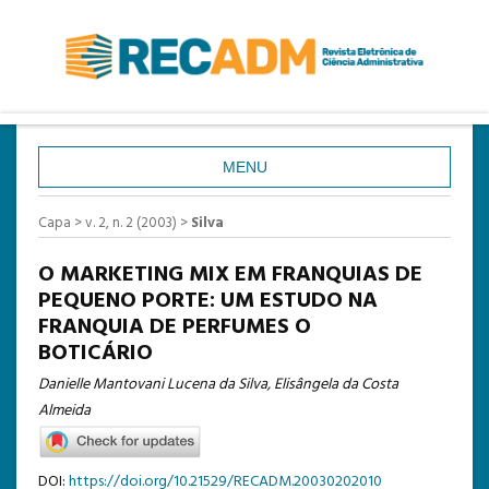
MENU
CAPA
Capa
>
v. 2, n. 2 (2003)
>
Silva
SOBRE
O MARKETING MIX EM FRANQUIAS DE
ACESSO
PEQUENO PORTE: UM ESTUDO NA
FRANQUIA DE PERFUMES O
CADASTRO
BOTICÁRIO
PESQUISA
Danielle Mantovani Lucena da Silva, Elisângela da Costa
ATUAL
Almeida
ANTERIORES
DOI:
https://doi.org/10.21529/RECADM.20030202010
ESTATÍSTICAS