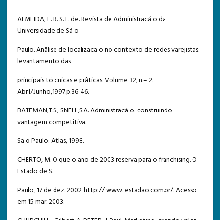
ALMEIDA, F. R. S. L. de. Revista de Administracá o da
Universidade de Sá o
Paulo. Anâlise de localizaca o no contexto de redes varejistas:
levantamento das
principais tõ cnicas e prâticas. Volume 32, n.– 2.
Abril/Junho,1997.p.36-46.
BATEMAN,T.S.; SNELL,S.A. Administracá o: construindo
vantagem competitiva.
Sa o Paulo: Atlas, 1998.
CHERTO, M. O que o ano de 2003 reserva para o franchising. O
Estado de S.
Paulo, 17 de dez. 2002. http:// www. estadao.com.br/. Acesso
em 15 mar. 2003.