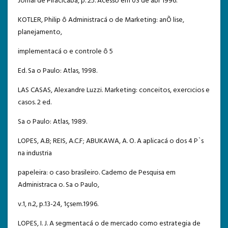
Jornal de Piracicaba, p. 25. Acesso em 03 de abr 1996.
KOTLER, Philip ô Administracá o de Marketing: anÕ lise,
planejamento,
implementacá o e controle ô 5
Ed. Sa o Paulo: Atlas, 1998.
LAS CASAS, Alexandre Luzzi. Marketing: conceitos, exercıcios e
casos. 2 ed.
Sa o Paulo: Atlas, 1989.
LOPES, A.B; REIS, A.C.F; ABUKAWA, A. O. A aplicacá o dos 4 P`s
na industria
papeleira: o caso brasileiro. Caderno de Pesquisa em
Administraca o. Sa o Paulo,
v.1, n.2, p.13-24, 1çsem.1996.
LOPES, I. J. A segmentacá o de mercado como estrategia de