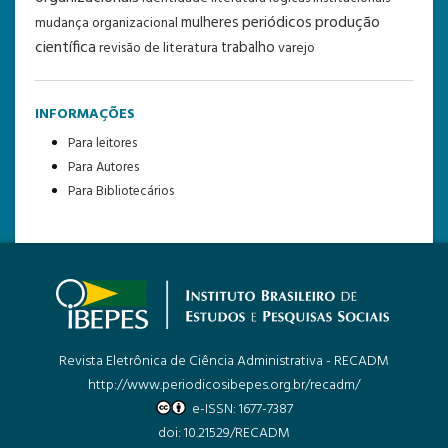
periódicos
produção
mulheres
mudança organizacional
científica
trabalho
revisão de literatura
varejo
INFORMAÇÕES
Para leitores
Para Autores
Para Bibliotecários
Revista Eletrônica de Ciência Administrativa - RECADM
http://www.periodicosibepes.org.br/recadm/
e-ISSN: 1677-7387
doi: 10.21529/RECADM