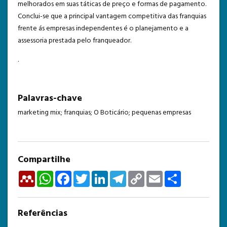
melhorados em suas táticas de preço e formas de pagamento.
Conclui-se que a principal vantagem competitiva das franquias
frente ás empresas independentes é o planejamento e a
assessoria prestada pelo franqueador.
.
Palavras-chave
marketing mix; franquias; O Boticário; pequenas empresas
Compartilhe
Mendeley
WhatsApp
Facebook
Twitter
LinkedIn
Telegram
Copy
Email
Share
Link
Referências