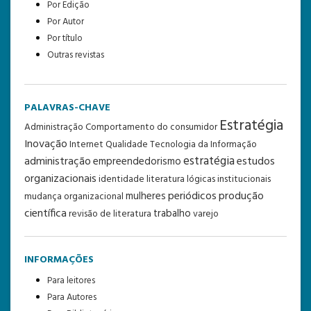
Por Edição
Por Autor
Por título
Outras revistas
PALAVRAS-CHAVE
Estratégia
Administração
Comportamento do consumidor
Inovação
Internet
Qualidade
Tecnologia da Informação
estratégia
administração
estudos
empreendedorismo
organizacionais
identidade
literatura
lógicas institucionais
periódicos
produção
mulheres
mudança organizacional
científica
trabalho
revisão de literatura
varejo
INFORMAÇÕES
Para leitores
Para Autores