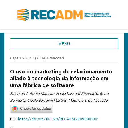
MENU
CAPA
Capa
>
v. 8, n. 1 (2009)
>
Maccari
SOBRE
O uso do marketing de relacionamento
ACESSO
aliado à tecnologia da informação em
uma fábrica de software
CADASTRO
Emerson Antonio Maccari, Nadia Kassouf Pizzinatto, Reno
PESQUISA
Bennertz, Cibele Barsalini Martins, Maurício S. de Azevedo
ATUAL
ANTERIORES
DOI:
https://doi.org/10.5329/RECADM.20090801001
ESTATÍSTICAS