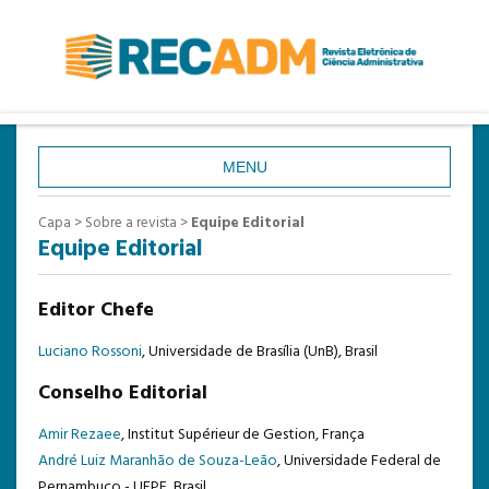
MENU
CAPA
Capa
>
Sobre a revista
>
Equipe Editorial
Equipe Editorial
SOBRE
ACESSO
Editor Chefe
CADASTRO
Luciano Rossoni
, Universidade de Brasília (UnB), Brasil
PESQUISA
Conselho Editorial
ATUAL
Amir Rezaee
, Institut Supérieur de Gestion, França
ANTERIORES
André Luiz Maranhão de Souza-Leão
, Universidade Federal de
ESTATÍSTICAS
Pernambuco - UFPE, Brasil