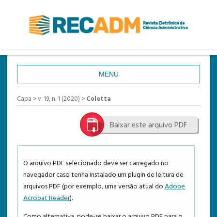
MENU
CAPA
Capa
>
v. 19, n. 1 (2020)
>
Coletta
SOBRE
Baixar este arquivo PDF
ACESSO
CADASTRO
PESQUISA
O arquivo PDF selecionado deve ser carregado no
navegador caso tenha instalado um plugin de leitura de
ATUAL
arquivos PDF (por exemplo, uma versão atual do
Adobe
ANTERIORES
Acrobat Reader
).
ESTATÍSTICAS
Como alternativa, pode-se baixar o arquivo PDF para o