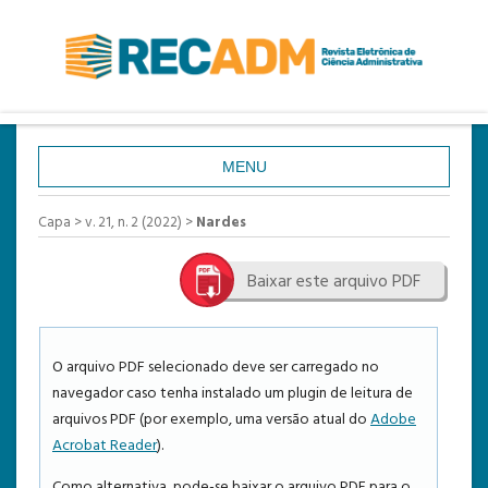
MENU
CAPA
Capa
>
v. 21, n. 2 (2022)
>
Nardes
SOBRE
Baixar este arquivo PDF
ACESSO
CADASTRO
PESQUISA
O arquivo PDF selecionado deve ser carregado no
navegador caso tenha instalado um plugin de leitura de
ATUAL
arquivos PDF (por exemplo, uma versão atual do
Adobe
ANTERIORES
Acrobat Reader
).
ESTATÍSTICAS
Como alternativa, pode-se baixar o arquivo PDF para o