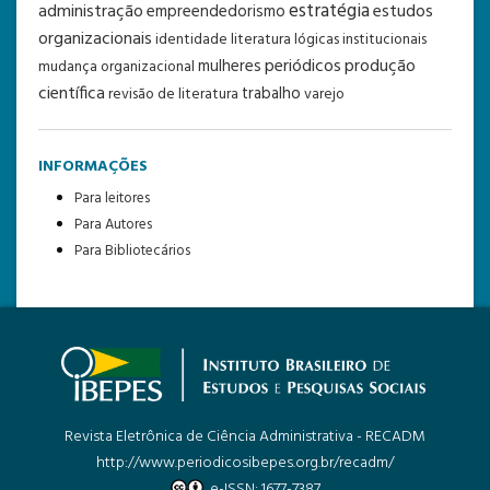
estratégia
administração
estudos
empreendedorismo
organizacionais
identidade
literatura
lógicas institucionais
periódicos
produção
mulheres
mudança organizacional
científica
trabalho
revisão de literatura
varejo
INFORMAÇÕES
Para leitores
Para Autores
Para Bibliotecários
Revista Eletrônica de Ciência Administrativa - RECADM
http://www.periodicosibepes.org.br/recadm/
e-ISSN: 1677-7387