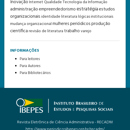
Inovação
Internet
Qualidade
Tecnologia da Informação
estratégia
administração
estudos
empreendedorismo
organizacionais
identidade
literatura
lógicas institucionais
periódicos
produção
mulheres
mudança organizacional
científica
trabalho
revisão de literatura
varejo
INFORMAÇÕES
Para leitores
Para Autores
Para Bibliotecários
Revista Eletrônica de Ciência Administrativa - RECADM
http://www.periodicosibepes.org.br/recadm/