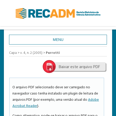
MENU
CAPA
Capa
>
v. 4, n. 2 (2005)
>
Perrotti
SOBRE
Baixar este arquivo PDF
ACESSO
CADASTRO
PESQUISA
O arquivo PDF selecionado deve ser carregado no
navegador caso tenha instalado um plugin de leitura de
ATUAL
arquivos PDF (por exemplo, uma versão atual do
Adobe
ANTERIORES
Acrobat Reader
).
ESTATÍSTICAS
Como alternativa, pode-se baixar o arquivo PDF para o