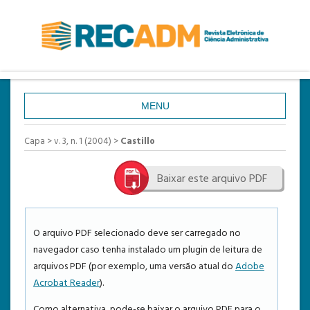
MENU
CAPA
Capa
>
v. 3, n. 1 (2004)
>
Castillo
SOBRE
Baixar este arquivo PDF
ACESSO
CADASTRO
PESQUISA
O arquivo PDF selecionado deve ser carregado no
navegador caso tenha instalado um plugin de leitura de
ATUAL
arquivos PDF (por exemplo, uma versão atual do
Adobe
ANTERIORES
Acrobat Reader
).
ESTATÍSTICAS
Como alternativa, pode-se baixar o arquivo PDF para o