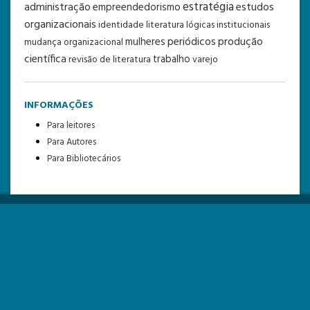
estratégia
administração
estudos
empreendedorismo
organizacionais
identidade
literatura
lógicas institucionais
periódicos
produção
mulheres
mudança organizacional
científica
trabalho
revisão de literatura
varejo
INFORMAÇÕES
Para leitores
Para Autores
Para Bibliotecários
Revista Eletrônica de Ciência Administrativa - RECADM
http://www.periodicosibepes.org.br/recadm/
e-ISSN: 1677-7387