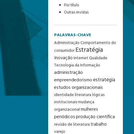
Por título
Outras revistas
PALAVRAS-CHAVE
Administração
Comportamento do
Estratégia
consumidor
Inovação
Internet
Qualidade
Tecnologia da Informação
administração
estratégia
empreendedorismo
estudos organizacionais
identidade
literatura
lógicas
institucionais
mudança
mulheres
organizacional
periódicos
produção científica
trabalho
revisão de literatura
varejo