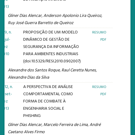
2013
Gliner Dias Alencar, Anderson Apolonio Lira Queiroz,
Ruy José Guerra Barretto de Queiroz
v. 9, n.
PROPOSIÇÃO DE UM MODELO
RESUMO
2: jul-
DINÂMICO DE GESTÃO DE
PDF
dez
SEGURANÇA DA INFORMAÇÃO
2010
PARA AMBIENTES INDUSTRIAIS
(doi:10.5329/RESI.2010.0902007)
Alexandre dos Santos Roque, Raul Ceretta Nunes,
Alexandre Dias da Silva
v. 12, n.
A PERSPECTIVA DE ANÁLISE
RESUMO
3: set-
COMPORTAMENTAL COMO
PDF
dez
FORMA DE COMBATE À
2013
ENGENHARIA SOCIAL E
PHISHING
Gliner Dias Alencar, Marcelo Ferreira de Lima, André
Caetano Alves Firmo