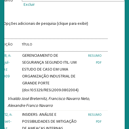
Assunto
NOTÍCIAS
Excluir
ESTATÍSTICAS
Opções adicionais de pesquisa (clique para exibir)
TEMPLATE
EDIÇÃO
TÍTULO
v. 8, n.
GERENCIAMENTO DE
RESUMO
2: jul-
SEGURANÇA SEGUNDO ITIL: UM
PDF
dez
ESTUDO DE CASO EM UMA
2009
ORGANIZAÇÃO INDUSTRIAL DE
GRANDE PORTE
(doi:10.5329/RESI.2009.0802004)
Vivaldo José Breternitz, Francisco Navarro Neto,
Alexandre Franco Navarro
v. 12, n.
INSIDERS: ANÁLISE E
RESUMO
3: set-
POSSIBILIDADES DE MITIGAÇÃO
PDF
dez
DE AMEAÇAS INTERNAS