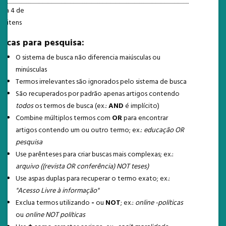
1 a 4 de
4 itens
Dicas para pesquisa:
O sistema de busca não diferencia maiúsculas ou
minúsculas
Termos irrelevantes são ignorados pelo sistema de busca
São recuperados por padrão apenas artigos contendo
todos
os termos de busca (ex.:
AND
é implícito)
Combine múltiplos termos com
OR
para encontrar
artigos contendo um ou outro termo; ex.:
educação OR
pesquisa
Use parênteses para criar buscas mais complexas; ex.:
arquivo ((revista OR conferência) NOT teses)
Use aspas duplas para recuperar o termo exato; ex.:
"Acesso Livre à informação"
Exclua termos utilizando
-
ou
NOT
; ex.:
online -políticas
ou
online NOT políticas