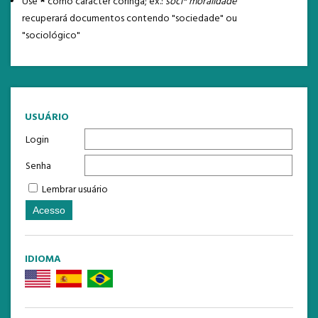
Use
*
como caracter coringa; ex.:
soci* moralidade
recuperará documentos contendo "sociedade" ou
"sociológico"
USUÁRIO
Login
Senha
Lembrar usuário
IDIOMA