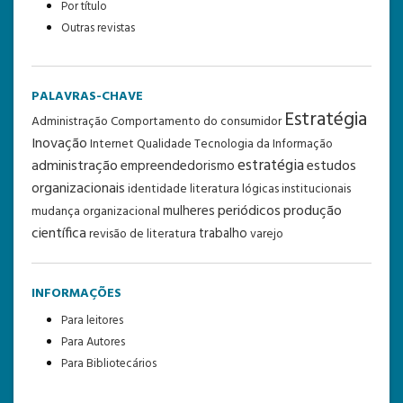
Por título
Outras revistas
PALAVRAS-CHAVE
Estratégia
Administração
Comportamento do consumidor
Inovação
Internet
Qualidade
Tecnologia da Informação
estratégia
administração
estudos
empreendedorismo
organizacionais
identidade
literatura
lógicas institucionais
periódicos
produção
mulheres
mudança organizacional
científica
trabalho
revisão de literatura
varejo
INFORMAÇÕES
Para leitores
Para Autores
Para Bibliotecários