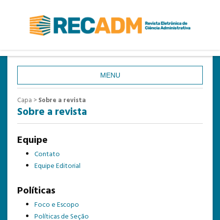
MENU
CAPA
Capa
>
Sobre a revista
Sobre a revista
SOBRE
ACESSO
Equipe
CADASTRO
Contato
PESQUISA
Equipe Editorial
ATUAL
Políticas
ANTERIORES
Foco e Escopo
Políticas de Seção
ESTATÍSTICAS