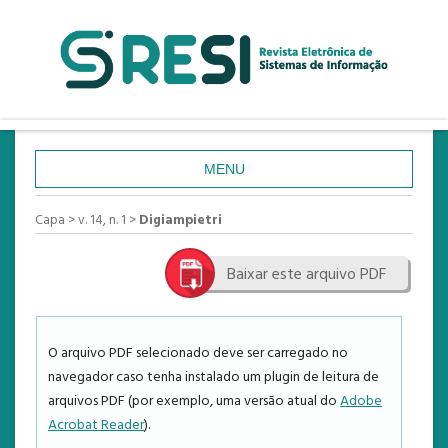
MENU
CAPA
Capa
>
v. 14, n. 1
>
Digiampietri
SOBRE
Baixar este arquivo PDF
ACESSO
CADASTRO
PESQUISA
O arquivo PDF selecionado deve ser carregado no
navegador caso tenha instalado um plugin de leitura de
ATUAL
arquivos PDF (por exemplo, uma versão atual do
Adobe
ANTERIORES
Acrobat Reader
).