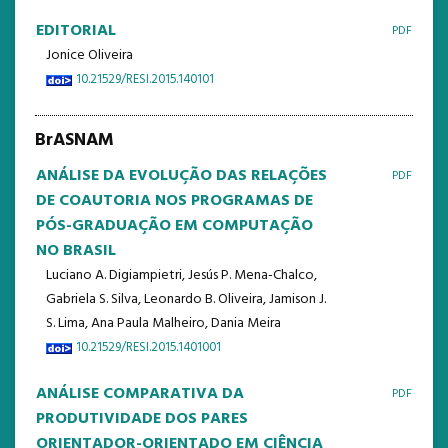
NOTÍCIAS
EDITORIAL
PDF
ESTATÍSTICAS
Jonice Oliveira
10.21529/RESI.2015.140101
TEMPLATE
BrASNAM
ANÁLISE DA EVOLUÇÃO DAS RELAÇÕES
PDF
DE COAUTORIA NOS PROGRAMAS DE
PÓS-GRADUAÇÃO EM COMPUTAÇÃO
NO BRASIL
Luciano A. Digiampietri, Jesús P. Mena-Chalco,
Gabriela S. Silva, Leonardo B. Oliveira, Jamison J.
S. Lima, Ana Paula Malheiro, Dania Meira
10.21529/RESI.2015.1401001
ANÁLISE COMPARATIVA DA
PDF
PRODUTIVIDADE DOS PARES
ORIENTADOR-ORIENTADO EM CIÊNCIA