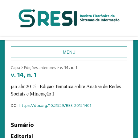
MENU
CAPA
Capa
>
Edições anteriores
>
v. 14, n. 1
v. 14, n. 1
SOBRE
ACESSO
jan-abr 2015 - Edição Temática sobre Análise de Redes
Sociais e Mineração I
CADASTRO
DOI:
https://doi.org/10.21529/RESI.2015.1401
PESQUISA
ATUAL
Sumário
ANTERIORES
Editorial