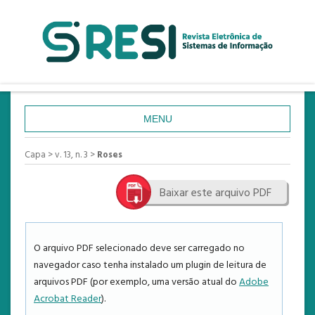
MENU
CAPA
Capa
>
v. 13, n. 3
>
Roses
SOBRE
Baixar este arquivo PDF
ACESSO
CADASTRO
PESQUISA
O arquivo PDF selecionado deve ser carregado no
navegador caso tenha instalado um plugin de leitura de
ATUAL
arquivos PDF (por exemplo, uma versão atual do
Adobe
ANTERIORES
Acrobat Reader
).