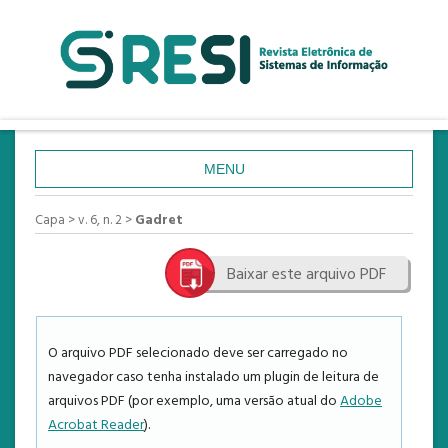
MENU
CAPA
Capa
>
v. 6, n. 2
>
Gadret
SOBRE
Baixar este arquivo PDF
ACESSO
CADASTRO
PESQUISA
O arquivo PDF selecionado deve ser carregado no
navegador caso tenha instalado um plugin de leitura de
ATUAL
arquivos PDF (por exemplo, uma versão atual do
Adobe
ANTERIORES
Acrobat Reader
).